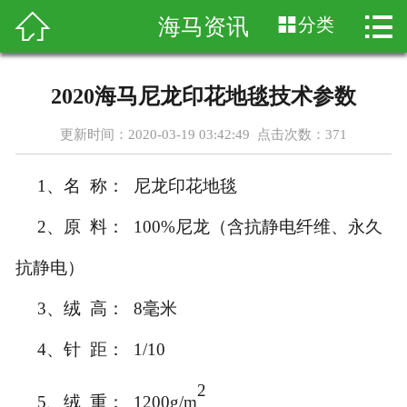




海马资讯
分类
首页
关于海马
2020海马尼龙印花地毯技术参数
产品展示
更新时间：2020-03-19 03:42:49 点击次数：
371
海马资讯
1、名 称： 尼龙印花地毯
地毯知识
2、原 料： 100%尼龙（含抗静电纤维、永久
成功案例
抗静电）
3、绒 高： 8毫米
在线留言
4、针 距： 1/10
联系我们
2
5、绒 重： 1200g/m